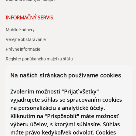
INFORMAČNÝ SERVIS
Mobilné odbery
Verejné obstarávanie
Právne informácie
Register ponúkaného majetku štátu
Centrálna evidencia majetku štátu
Na našich stránkach používame cookies
Vyhlásenie o prístupnosti
Zvolením možnosti "Prijať všetky"
KONTAKT
vyjadrujete súhlas so spracovaním cookies
na personalizáciu a analytické účely.
Riaditeľstvo
Kliknutím na "Prispôsobiť" máte možnosť
Odberné centrá
výberu účelov, s ktorými súhlasíte. Súhlas
Expedícia transfúznych liekov
máte právo kedykoľvek odvolať. Cookies